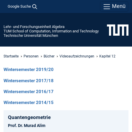
Menü
Google Suche
Lehr- und Forschungseinheit Algebra
TUM School of Computation, Information and Technology
Technische Universität München
Startseite
Personen
Bücher
Videoaufzeichnungen
Kapitel 12
Wintersemester 2019/20
Wintersemester 2017/18
Wintersemester 2016/17
Wintersemester 2014/15
Quantengeometrie
Prof. Dr. Murad Alim