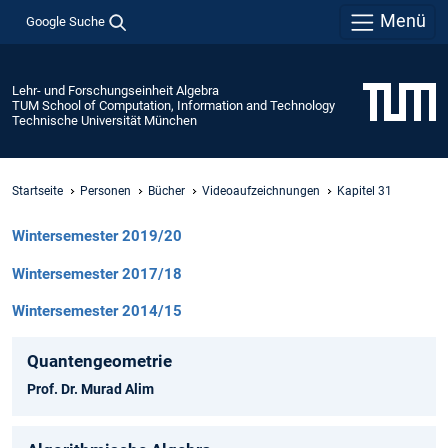
Menü
Google Suche
Lehr- und Forschungseinheit Algebra
TUM School of Computation, Information and Technology
Technische Universität München
Startseite
Personen
Bücher
Videoaufzeichnungen
Kapitel 31
Wintersemester 2019/20
Wintersemester 2017/18
Wintersemester 2014/15
Quantengeometrie
Prof. Dr. Murad Alim