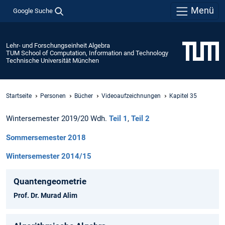
Menü
Google Suche
Lehr- und Forschungseinheit Algebra
TUM School of Computation, Information and Technology
Technische Universität München
Startseite
Personen
Bücher
Videoaufzeichnungen
Kapitel 35
Wintersemester 2019/20 Wdh.
Teil 1
,
Teil 2
Sommersemester 2018
Wintersemester 2014/15
Quantengeometrie
Prof. Dr. Murad Alim