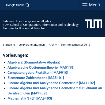
Menü
Google Suche
Lehr- und Forschungseinheit Algebra
TUM School of Computation, Information and Technology
Technische Universität München
Startseite
Lehrveranstaltungen
Archiv
Sommersemester 2012
Vorlesungen:
Algebra 2 (Kommutative Algebra)
Algebraische Codierungstheorie [MA5118]
Computeralgebra Praktikum [MA9910]
Elementare Zahlentheorie [MA5101]
Lineare Algebra und Analytische Geometrie 2 [MA1102]
Lineare Algebra und Analytische Geometrie 2 für Lehramt an
Berufsschulen [MA9902]
Mathematik 3 (EI) [MA9403]