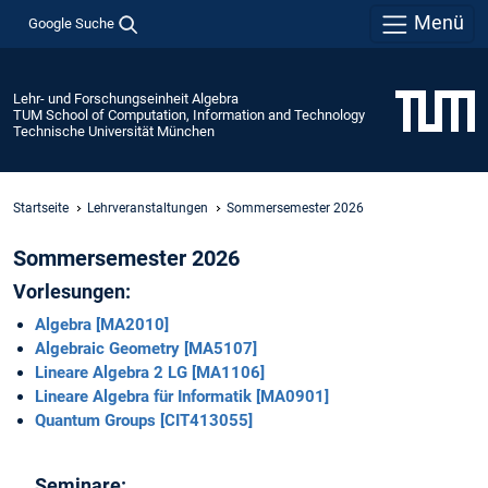
Menü
Google Suche
Lehr- und Forschungseinheit Algebra
TUM School of Computation, Information and Technology
Technische Universität München
Startseite
Lehrveranstaltungen
Sommersemester 2026
Sommersemester 2026
Vorlesungen:
Algebra [MA2010]
Algebraic Geometry [MA5107]
Lineare Algebra 2 LG [MA1106]
Lineare Algebra für Informatik [MA0901]
Quantum Groups [CIT413055]
Seminare: