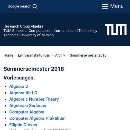
Menu
Google search
Research Group Algebra
TUM School of Computation, Information and Technology
Technical University of Munich
Home
Lehrveranstaltungen
Archiv
Sommersemester 2018
Sommersemester 2018
Vorlesungen:
Algebra 2
Algebra für LG
Algebraic Number Theory
Algebraic Surfaces
Computer Algebra
Computer Algebra Praktikum
Elliptic Curves