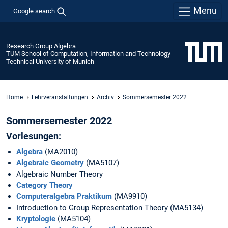
Menu
Google search
Research Group Algebra
TUM School of Computation, Information and Technology
Technical University of Munich
Home
Lehrveranstaltungen
Archiv
Sommersemester 2022
Sommersemester 2022
Vorlesungen:
Algebra
(MA2010)
Algebraic Geometry
(MA5107)
Algebraic Number Theory
Category Theory
Computeralgebra Praktikum
(MA9910)
Introduction to Group Representation Theory (MA5134)
Kryptologie
(MA5104)