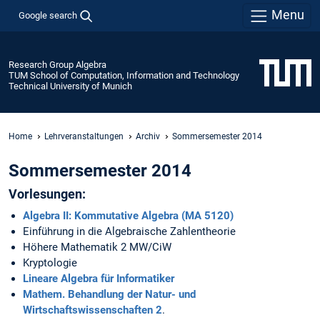
Menu
Google search
Research Group Algebra
TUM School of Computation, Information and Technology
Technical University of Munich
Home
Lehrveranstaltungen
Archiv
Sommersemester 2014
Sommersemester 2014
Vorlesungen:
Algebra II: Kommutative Algebra (MA 5120)
Einführung in die Algebraische Zahlentheorie
Höhere Mathematik 2 MW/CiW
Kryptologie
Lineare Algebra für Informatiker
Mathem. Behandlung der Natur- und
Wirtschaftswissenschaften 2
.