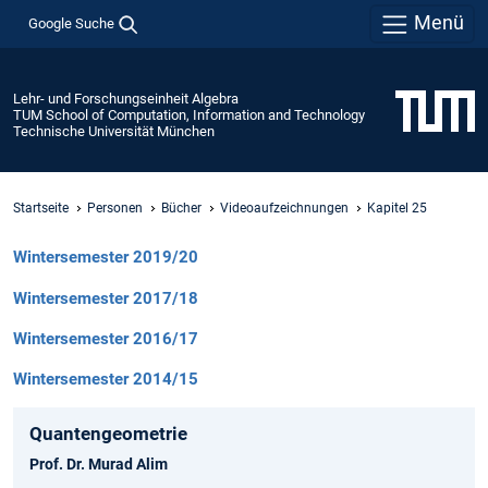
Menü
Google Suche
Lehr- und Forschungseinheit Algebra
TUM School of Computation, Information and Technology
Technische Universität München
Startseite
Personen
Bücher
Videoaufzeichnungen
Kapitel 25
Wintersemester 2019/20
Wintersemester 2017/18
Wintersemester 2016/17
Wintersemester 2014/15
Quantengeometrie
Prof. Dr. Murad Alim