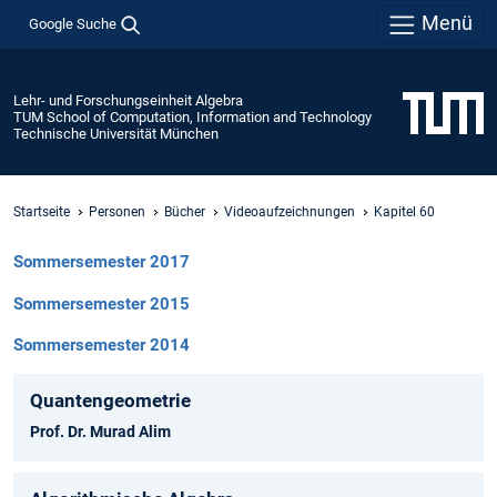
Menü
Google Suche
Lehr- und Forschungseinheit Algebra
TUM School of Computation, Information and Technology
Technische Universität München
Startseite
Personen
Bücher
Videoaufzeichnungen
Kapitel 60
Sommersemester 2017
Sommersemester 2015
Sommersemester 2014
Quantengeometrie
Prof. Dr. Murad Alim