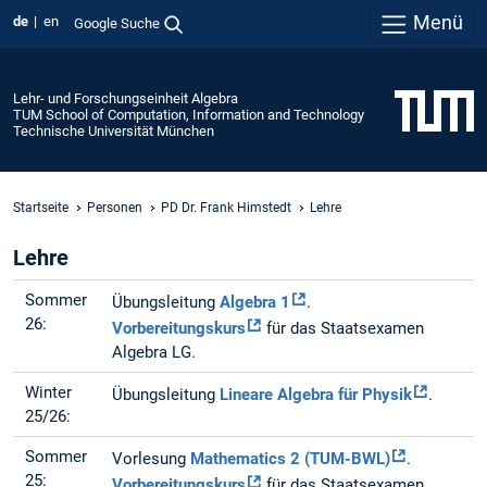
Menü
de
en
Google Suche
Lehr- und Forschungseinheit Algebra
TUM School of Computation, Information and Technology
Technische Universität München
Startseite
Personen
PD Dr. Frank Himstedt
Lehre
Lehre
Sommer
Übungsleitung
Algebra 1
.
26:
Vorbereitungskurs
für das Staatsexamen
Algebra LG.
Winter
Übungsleitung
Lineare Algebra für Physik
.
25/26:
Sommer
Vorlesung
Mathematics 2 (TUM-BWL)
.
25:
Vorbereitungskurs
für das Staatsexamen