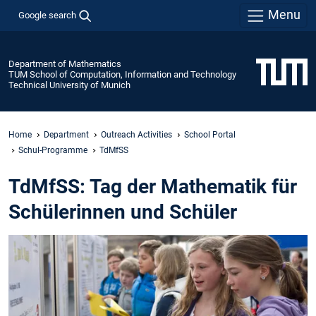
Menu
Google search
Department of Mathematics
TUM School of Computation, Information and Technology
Technical University of Munich
Home
Department
Outreach Activities
School Portal
Schul-Programme
TdMfSS
TdMfSS: Tag der Mathematik für
Schülerinnen und Schüler