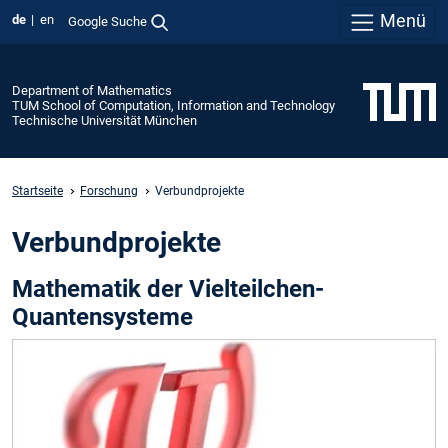
Menü
de
en
Google Suche
Department of Mathematics
TUM School of Computation, Information and Technology
Technische Universität München
Startseite
Forschung
Verbundprojekte
Verbundprojekte
Mathematik der Vielteilchen-
Quantensysteme