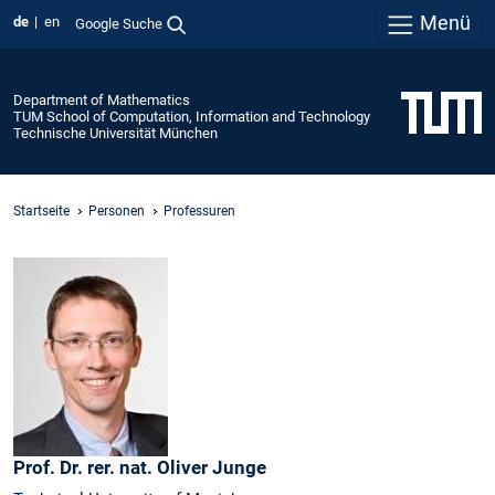
Menü
de
en
Google Suche
Department of Mathematics
TUM School of Computation, Information and Technology
Technische Universität München
Startseite
Personen
Professuren
Prof. Dr. rer. nat.
Oliver
Junge