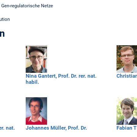
 Gen-regulatorische Netze
ution
en
Nina
Gantert,
Prof. Dr. rer. nat.
Christia
habil.
er. nat.
Johannes
Müller,
Prof. Dr.
Fabian
T