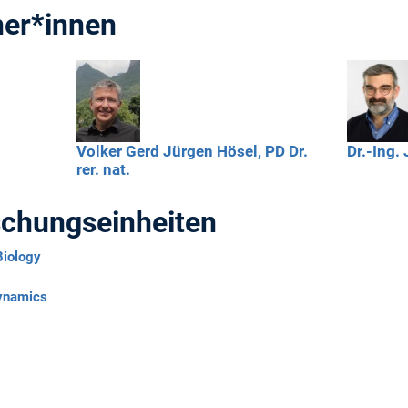
her*innen
Volker Gerd Jürgen
Hösel,
PD Dr.
Dr.-Ing.
rer. nat.
schungseinheiten
Biology
Dynamics